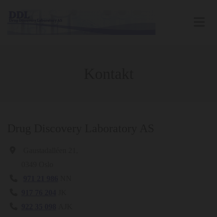
Kontakt
Drug Discovery Laboratory AS

Gaustadalléen 21,
0349 Oslo

971 21 986
NN

917 76 204
JK

922 35 098
AJK