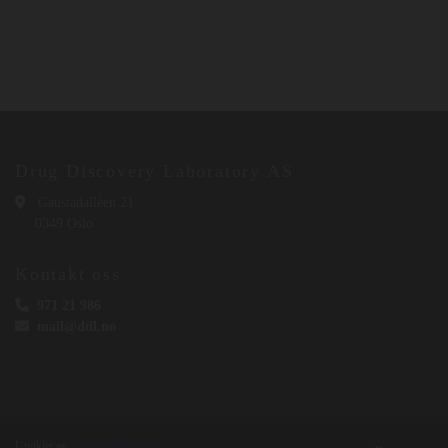
Drug Discovery Laboratory AS

Gaustadalléen 21
0349 Oslo
Kontakt oss

971 21 986

mail@ddl.no
Utviklet av
Hjemmesidehuset
.