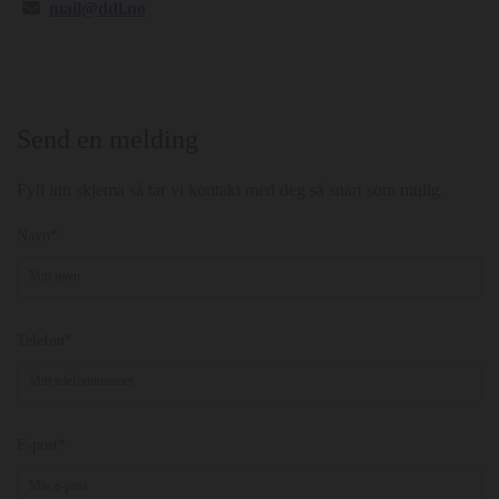

mail@ddl.no
Send en melding
Fyll inn skjema så tar vi kontakt med deg så snart som mulig.
Navn*
Telefon*
E-post*